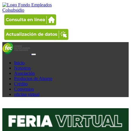
Inicio
Nosotros
Asociación
Productos de Ahorro
Crédito
Convenios
oficina virtual