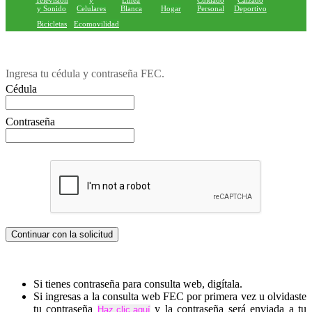
Television
y
Linea
Cuidado
Calzado
y Sonido
Celulares
Blanca
Hogar
Personal
Deportivo
Bicicletas
Ecomovilidad
Ingresa tu cédula y contraseña FEC.
Cédula
Contraseña
Si tienes contraseña para consulta web, digítala.
Si ingresas a la consulta web FEC por primera vez u olvidaste
tu contraseña
y la contraseña será enviada a tu