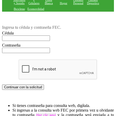
Television
y
Linea
Cuidado
Calzado
y Sonido
Celulares
Blanca
Hogar
Personal
Deportivo
Bicicletas
Ecomovilidad
Ingresa tu cédula y contraseña FEC.
Cédula
Contraseña
Si tienes contraseña para consulta web, digítala.
Si ingresas a la consulta web FEC por primera vez u olvidaste
tu contraseña
y la contraseña será enviada a tu