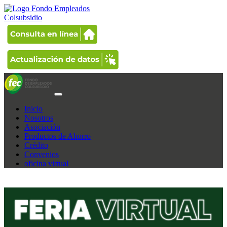
Inicio
Nosotros
Asociación
Productos de Ahorro
Crédito
Convenios
oficina virtual