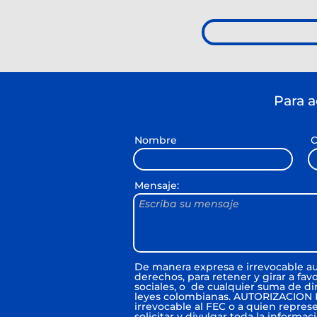
Para a
Nombre
C
Mensaje:
Escriba su mensaje
De manera expresa e irrevocable aut
derechos, para retener y girar a fav
sociales, o de cualquier suma de di
leyes colombianas. AUTORIZACION
irrevocable al FEC o a quien represe
solicitar y divulgar toda la inform