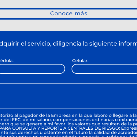
Conoce más
dquirir el servicio, diligencia la siguiente infor
édula:
Celular:
orizo al pagador de la Empresa en la que laboro o llegare a l
or del FEC, de mi salario, compensaciones ordinarias o extraord
nero que se genere a mi favor, los valores que resulten de la p
 PARA CONSULTA Y REPORTE A CENTRALES DE RIESGO: Expres
nte sus derechos u ostente en el futuro la calidad de acreedor 
ación referente a mi comportamiento comercial y a obtener de 