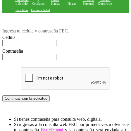
Television
y
Linea
Cuidado
Calzado
y Sonido
Celulares
Blanca
Hogar
Personal
Deportivo
Bicicletas
Ecomovilidad
Ingresa tu cédula y contraseña FEC.
Cédula
Contraseña
Si tienes contraseña para consulta web, digítala.
Si ingresas a la consulta web FEC por primera vez u olvidaste
tu contraseña
y la contraseña será enviada a tu