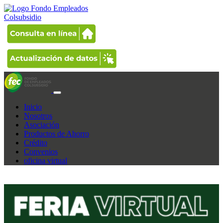
Inicio
Nosotros
Asociación
Productos de Ahorro
Crédito
Convenios
oficina virtual