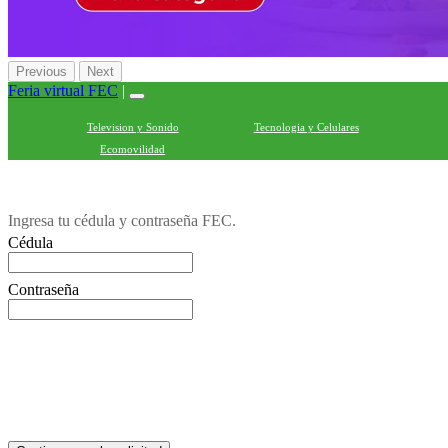
Previous
Next
Feria virtual FEC
|
Television y Sonido
Tecnologia y Celulares
Ecomovilidad
Ingresa tu cédula y contraseña FEC.
Cédula
Contraseña