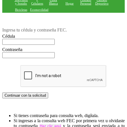
Television
y
Linea
Cuidado
Calzado
y Sonido
Celulares
Blanca
Hogar
Personal
Deportivo
Bicicletas
Ecomovilidad
Ingresa tu cédula y contraseña FEC.
Cédula
Contraseña
Si tienes contraseña para consulta web, digítala.
Si ingresas a la consulta web FEC por primera vez u olvidaste
tu contraseña
y la contraseña será enviada a tu