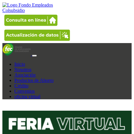
Inicio
Nosotros
Asociación
Productos de Ahorro
Crédito
Convenios
oficina virtual