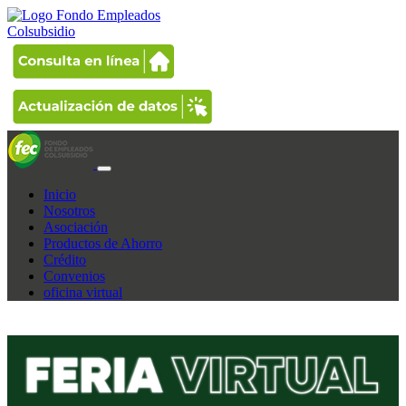
Inicio
Nosotros
Asociación
Productos de Ahorro
Crédito
Convenios
oficina virtual