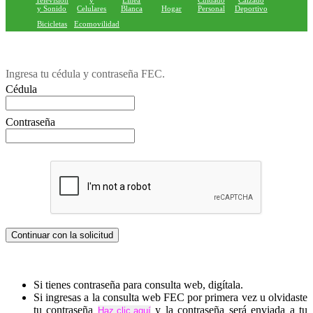
Television
y
Linea
Cuidado
Calzado
y Sonido
Celulares
Blanca
Hogar
Personal
Deportivo
Bicicletas
Ecomovilidad
Ingresa tu cédula y contraseña FEC.
Cédula
Contraseña
Si tienes contraseña para consulta web, digítala.
Si ingresas a la consulta web FEC por primera vez u olvidaste
tu contraseña
y la contraseña será enviada a tu