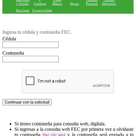
Television
y
Linea
Cuidado
Calzado
y Sonido
Celulares
Blanca
Hogar
Personal
Deportivo
Bicicletas
Ecomovilidad
Ingresa tu cédula y contraseña FEC.
Cédula
Contraseña
Si tienes contraseña para consulta web, digítala.
Si ingresas a la consulta web FEC por primera vez u olvidaste
tu contraseña
y la contraseña será enviada a tu