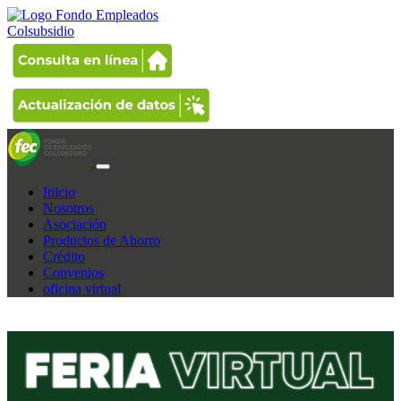
Inicio
Nosotros
Asociación
Productos de Ahorro
Crédito
Convenios
oficina virtual