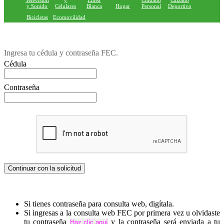
Television
y
Linea
Cuidado
Calzado
y Sonido
Celulares
Blanca
Hogar
Personal
Deportivo
Bicicletas
Ecomovilidad
Ingresa tu cédula y contraseña FEC.
Cédula
Contraseña
Si tienes contraseña para consulta web, digítala.
Si ingresas a la consulta web FEC por primera vez u olvidaste
tu contraseña
y la contraseña será enviada a tu