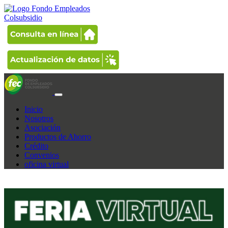
Inicio
Nosotros
Asociación
Productos de Ahorro
Crédito
Convenios
oficina virtual