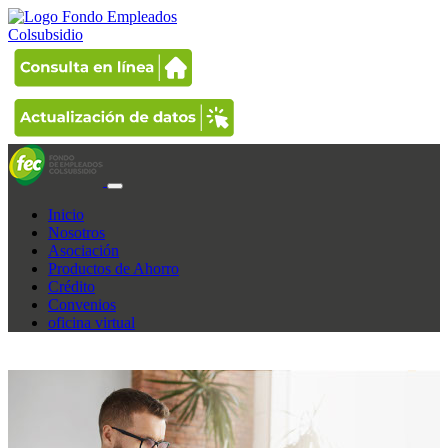
Inicio
Nosotros
Asociación
Productos de Ahorro
Crédito
Convenios
oficina virtual