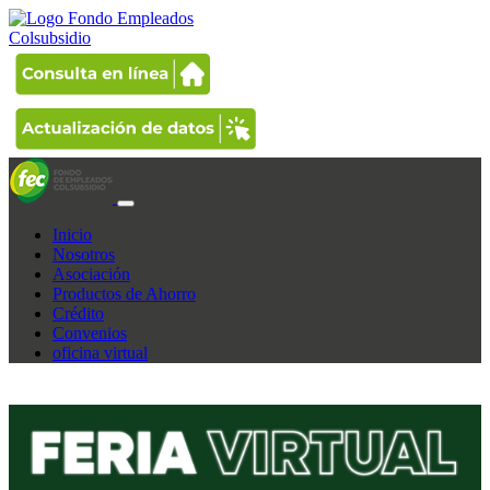
Inicio
Nosotros
Asociación
Productos de Ahorro
Crédito
Convenios
oficina virtual