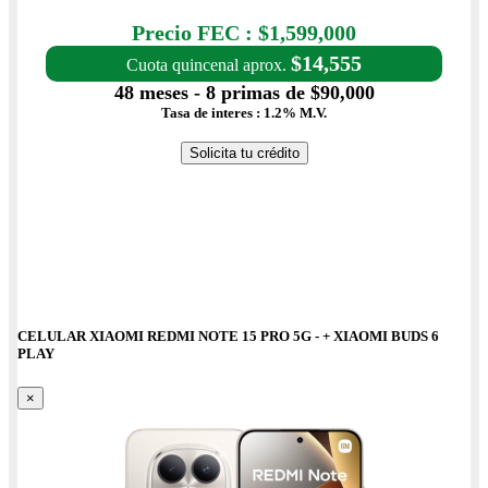
Precio con IVA: $1,599,000
Precio FEC : $1,599,000
$14,555
Cuota quincenal aprox.
48 meses - 8 primas de $90,000
Tasa de interes : 1.2% M.V.
Solicita tu crédito
CELULAR XIAOMI REDMI NOTE 15 PRO 5G - + XIAOMI BUDS 6
PLAY
×