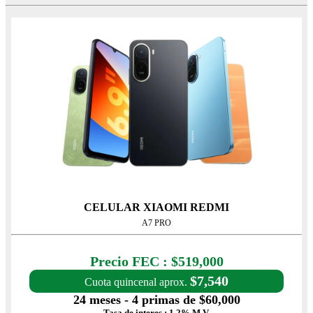
CELULAR XIAOMI REDMI
A7 PRO
Precio con IVA: $519,000
Precio FEC : $519,000
$7,540
Cuota quincenal aprox.
24 meses - 4 primas de $60,000
Tasa de interes : 1.2% M.V.