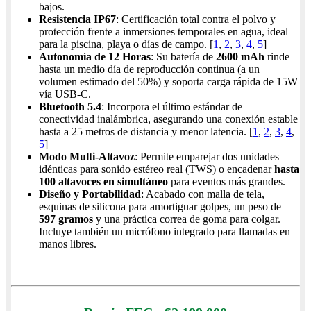
bajos.
Resistencia IP67
: Certificación total contra el polvo y
protección frente a inmersiones temporales en agua, ideal
para la piscina, playa o días de campo. [
1
,
2
,
3
,
4
,
5
]
Autonomía de 12 Horas
: Su batería de
2600 mAh
rinde
hasta un medio día de reproducción continua (a un
volumen estimado del 50%) y soporta carga rápida de 15W
vía USB-C.
Bluetooth 5.4
: Incorpora el último estándar de
conectividad inalámbrica, asegurando una conexión estable
hasta a 25 metros de distancia y menor latencia. [
1
,
2
,
3
,
4
,
5
]
Modo Multi-Altavoz
: Permite emparejar dos unidades
idénticas para sonido estéreo real (TWS) o encadenar
hasta
100 altavoces en simultáneo
para eventos más grandes.
Diseño y Portabilidad
: Acabado con malla de tela,
esquinas de silicona para amortiguar golpes, un peso de
597 gramos
y una práctica correa de goma para colgar.
Incluye también un micrófono integrado para llamadas en
manos libres.
Precio con IVA $2,199,000