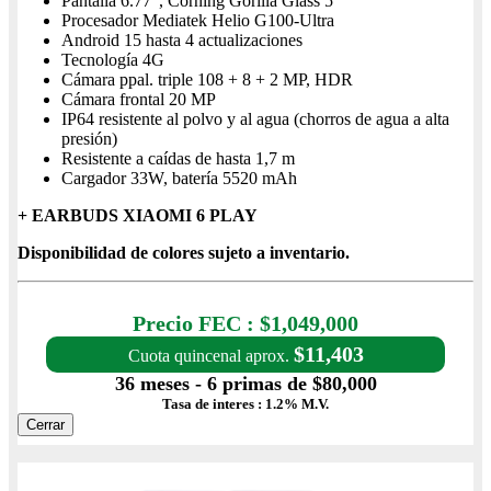
Pantalla 6.77", Corning Gorilla Glass 5
Procesador Mediatek Helio G100-Ultra
Android 15 hasta 4 actualizaciones
Tecnología 4G
Cámara ppal. triple 108 + 8 + 2 MP, HDR
Cámara frontal 20 MP
IP64 resistente al polvo y al agua (chorros de agua a alta
presión)
Resistente a caídas de hasta 1,7 m
Cargador 33W, batería 5520 mAh
+ EARBUDS XIAOMI 6 PLAY
Disponibilidad de colores sujeto a inventario.
Precio con IVA $1,049,000
Precio FEC : $1,049,000
$11,403
Cuota quincenal aprox.
36 meses - 6 primas de $80,000
Tasa de interes : 1.2% M.V.
Cerrar