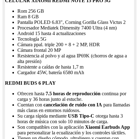
CELULAR XIAOMI REDMI NOTE 15 PRO 5G
Rom 256 GB
Ram 8 GB
Pantalla POLED 6.83", Corning Gorilla Glass Victus 2
Procesador Mediatek Dimensity 7400 Ultra (4 nm)
Android 15 hasta 4 actualizaciones
Tecnología 5G
Cámara ppal. triple 200 + 8 + 2 MP, HDR
Cámara frontal 20 MP
Resistencia al polvo y al agua IP69K (chorros de agua a
alta presión)
Resistente a caídas de hasta 1,7 m
Cargador 45W, batería 6580 mAh
REDMI BUDS 6 PLAY
Ofrecen hasta
7.5 horas de reproducción
continua por
carga y 36 horas junto al estuche.
Cuentan con
cancelación de ruido con IA
para llamadas
más claras en entornos ruidosos.
Su carga rápida mediante
USB Tipo-C
otorga hasta 3
horas de música con solo 10 minutos de carga.
Son compatibles con la aplicación
Xiaomi Earbuds App
para personalizar la ecualización y los controles táctiles.
Tienen un diseño cómodo, ultraligero y cuentan con