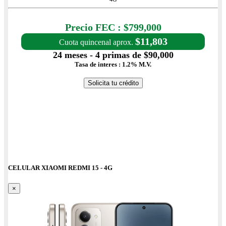
Precio con IVA: $799,000
Precio FEC : $799,000
$11,803
Cuota quincenal aprox.
24 meses - 4 primas de $90,000
Tasa de interes : 1.2% M.V.
Solicita tu crédito
CELULAR XIAOMI REDMI 15 - 4G
×